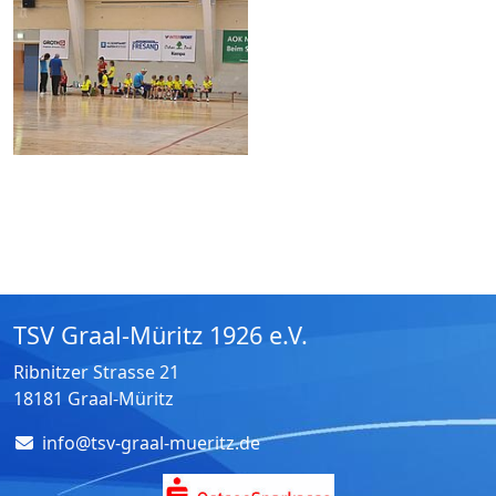
TSV Graal-Müritz 1926 e.V.
Ribnitzer Strasse 21
18181 Graal-Müritz
info@tsv-graal-mueritz.de